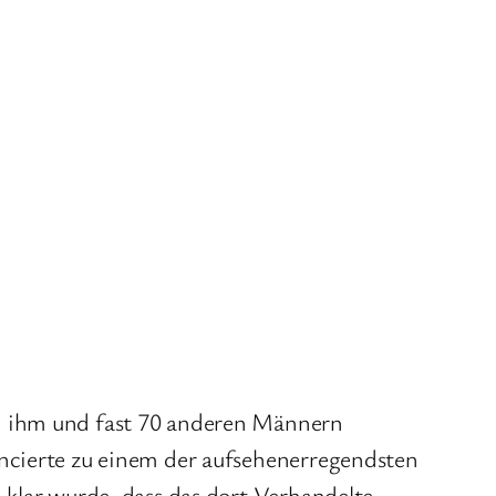
on ihm und fast 70 anderen Männern
ancierte zu einem der aufsehenerregendsten
 klar wurde, dass das dort Verhandelte