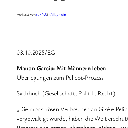
Verfasst von
8dF1v0
in
Allgemein
03.10.2025/EG
Manon Garcia: Mit Männern leben
Überlegungen zum Pelicot-Prozess
Sachbuch (Gesellschaft, Politik, Recht)
„Die monströsen Verbrechen an Gisèle Peli
vergewaltigt wurde, haben die Welt erschüt
Prozesse der letzten Jahrzehnte, nicht nur 