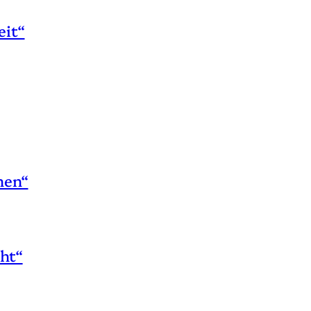
eit“
hen“
ht“