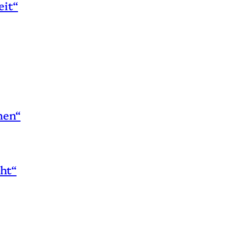
eit“
hen“
ht“