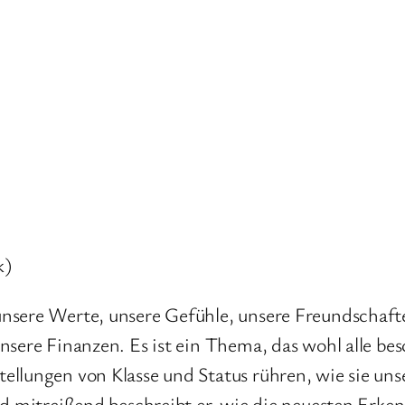
k)
unsere Werte, unsere Gefühle, unsere Freundscha
sere Finanzen. Es ist ein Thema, das wohl alle bes
llungen von Klasse und Status rühren, wie sie unse
nd mitreißend beschreibt er, wie die neuesten Erke