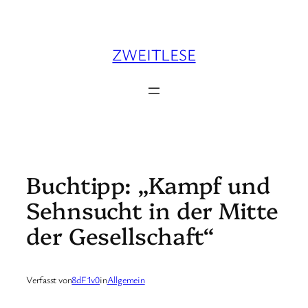
Zum
Inhalt
springen
ZWEITLESE
Buchtipp: „Kampf und
Sehnsucht in der Mitte
der Gesellschaft“
Verfasst von
8dF1v0
in
Allgemein