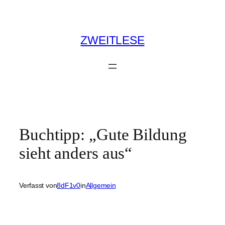
Zum
Inhalt
springen
ZWEITLESE
Buchtipp: „Gute Bildung
sieht anders aus“
Verfasst von
8dF1v0
in
Allgemein