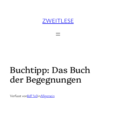
Zum
Inhalt
springen
ZWEITLESE
Buchtipp: Das Buch
der Begegnungen
Verfasst von
8dF1v0
in
Allgemein