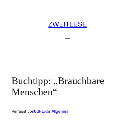
Zum
Inhalt
springen
ZWEITLESE
Buchtipp: „Brauchbare
Menschen“
Verfasst von
8dF1v0
in
Allgemein