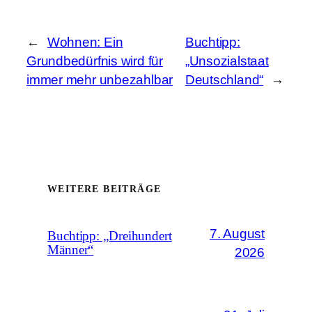
←
Wohnen: Ein
Buchtipp:
Grundbedürfnis wird für
„Unsozialstaat
immer mehr unbezahlbar
Deutschland“
→
WEITERE BEITRÄGE
7. August
Buchtipp: „Dreihundert
Männer“
2026