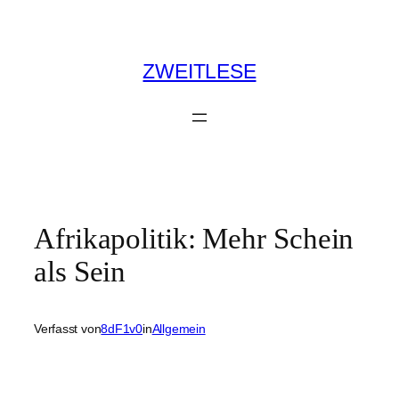
Zum
Inhalt
springen
ZWEITLESE
Afrikapolitik: Mehr Schein
als Sein
Verfasst von
8dF1v0
in
Allgemein