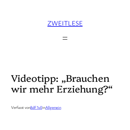
Zum
Inhalt
springen
ZWEITLESE
Videotipp: „Brauchen
wir mehr Erziehung?“
Verfasst von
8dF1v0
in
Allgemein