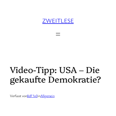
Zum
Inhalt
springen
ZWEITLESE
Video-Tipp: USA – Die
gekaufte Demokratie?
Verfasst von
8dF1v0
in
Allgemein