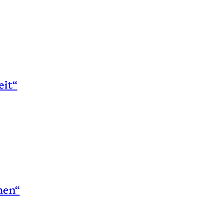
eit“
hen“