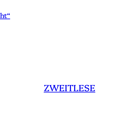
ht“
ZWEITLESE