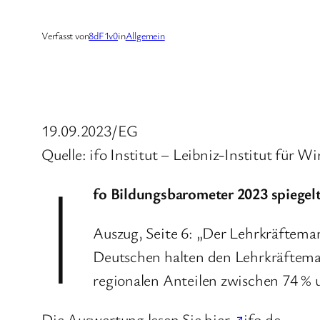
Verfasst von
8dF1v0
in
Allgemein
19.09.2023/EG
Quelle: ifo Institut – Leibniz-Institut für
i
fo Bildungsbarometer 2023 spiegelt
Auszug, Seite 6: „Der Lehrkräfteman
Deutschen halten den Lehrkräftemang
regionalen Anteilen zwischen 74 % u
Die Auswertung lesen Sie hier
↗
ifo.de.