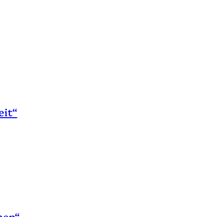
eit“
hen“