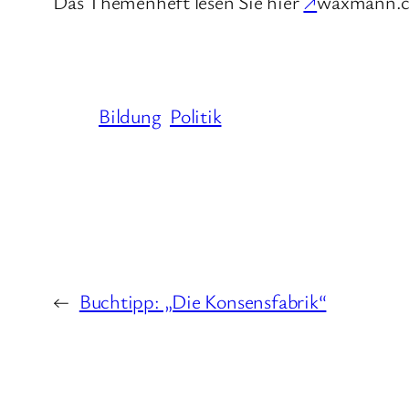
Das Themenheft lesen Sie hier
↗
waxmann.
Bildung
Politik
←
Buchtipp: „Die Konsensfabrik“