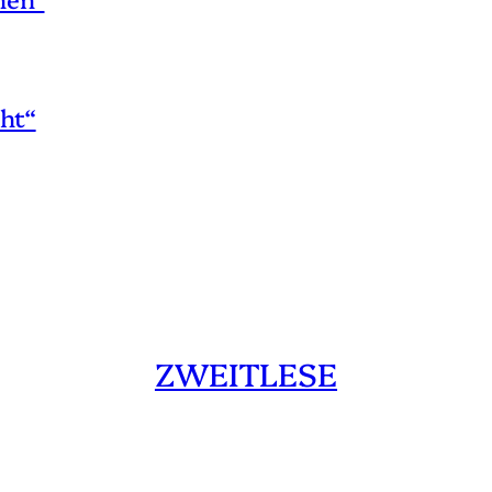
ht“
ZWEITLESE