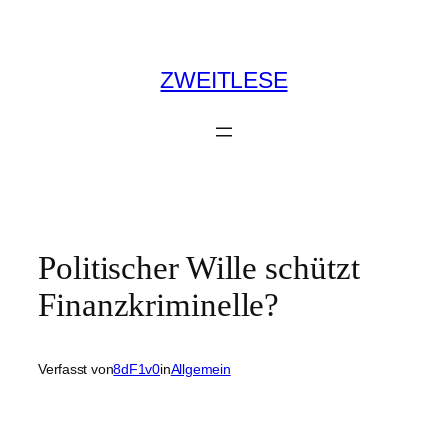
Zum
Inhalt
springen
ZWEITLESE
Politischer Wille schützt
Finanzkriminelle?
Verfasst von
8dF1v0
in
Allgemein