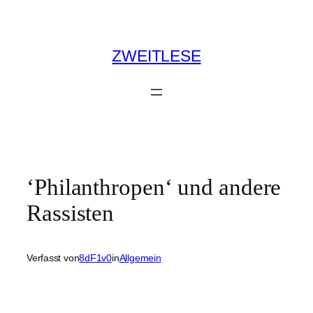
Zum
Inhalt
springen
ZWEITLESE
‘Philanthropen‘ und andere
Rassisten
Verfasst von
8dF1v0
in
Allgemein