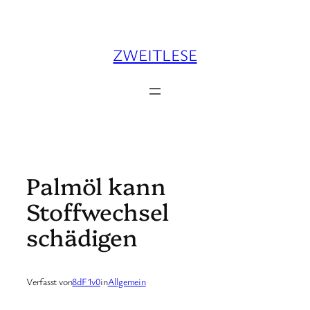
Zum
Inhalt
springen
ZWEITLESE
Palmöl kann
Stoffwechsel
schädigen
Verfasst von
8dF1v0
in
Allgemein