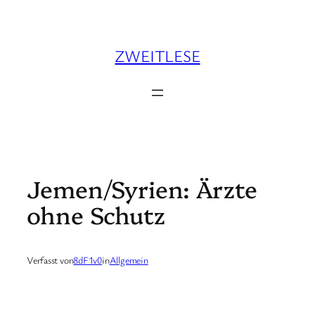
Zum
Inhalt
springen
ZWEITLESE
Jemen/Syrien: Ärzte
ohne Schutz
Verfasst von
8dF1v0
in
Allgemein