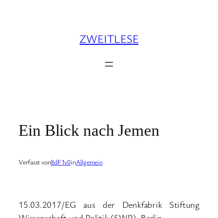
Zum
Inhalt
springen
ZWEITLESE
Ein Blick nach Jemen
Verfasst von
8dF1v0
in
Allgemein
15.03.2017/EG aus der Denkfabrik Stiftung
Wissenschaft und Politik (SWP), Berlin