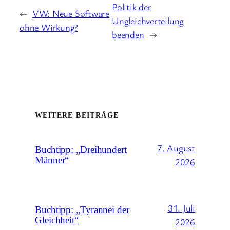
Politik der
←
VW: Neue Software
Ungleichverteilung
ohne Wirkung?
beenden
→
WEITERE BEITRÄGE
7. August
Buchtipp: „Dreihundert
Männer“
2026
31. Juli
Buchtipp: „Tyrannei der
Gleichheit“
2026