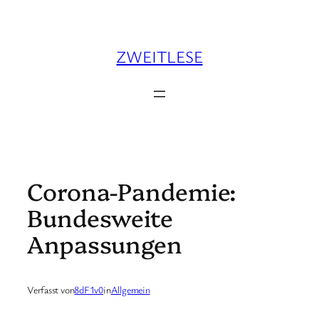
Zum
Inhalt
springen
ZWEITLESE
Corona-Pandemie:
Bundesweite
Anpassungen
Verfasst von
8dF1v0
in
Allgemein