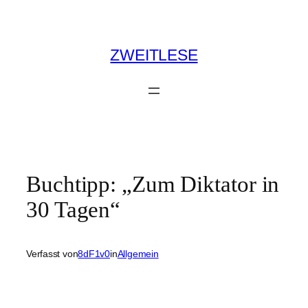
Zum
Inhalt
springen
ZWEITLESE
Buchtipp: „Zum Diktator in
30 Tagen“
Verfasst von
8dF1v0
in
Allgemein