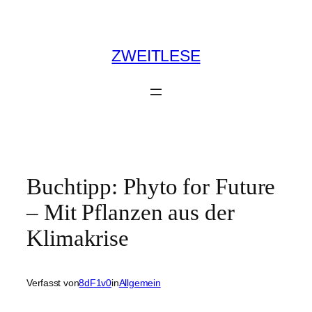
Zum
Inhalt
springen
ZWEITLESE
Buchtipp: Phyto for Future
– Mit Pflanzen aus der
Klimakrise
Verfasst von
8dF1v0
in
Allgemein