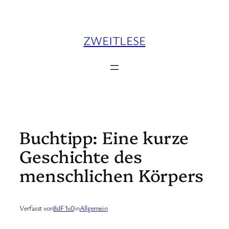
Zum
Inhalt
springen
ZWEITLESE
Buchtipp: Eine kurze
Geschichte des
menschlichen Körpers
Verfasst von
8dF1v0
in
Allgemein