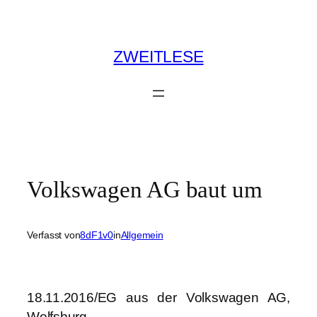
Zum
Inhalt
springen
ZWEITLESE
Volkswagen AG baut um
Verfasst von
8dF1v0
in
Allgemein
18.11.2016/EG aus der Volkswagen AG,
Wolfsburg