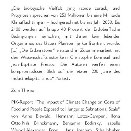
„Die biologische Vielfalt ging rapide zurück, und
Prognosen sprechen von 250 Millionen bis eine Milliarde
Klimaflüchtlingen – hochgerechnet bis ins Jahr 2050. Bis
2100 werden auf knapp 40 Prozent der Erdoberfläche
Bedingungen herrschen, mit denen kein lebender
Organismus des blauen Planeten je konfrontiert wurde.
[…] „Die Erdzerstörer“ entstand in Zusammenarbeit mit
den Wissenschaftshistorikern Christophe Bonneuil und
Jean-Baptiste Fressoz. Die Autoren werfen einen
kompromisslosen Blick auf die letzten 200 Jahre des
Industriekapitalismus:“ ↗arte.tv
Zum Thema
PIK-Report “The Impact of Climate Change on Costs of
Food and People Exposed to Hunger at Subnational Scale”
von Anne Biewald, Hermann Lotze-Campen, Ilona
Otto,Nils Brinckmann, Benjamin Bodirsky, Isabelle
Weindl,Alexander Popp, Hans Joachim Schellnhuber