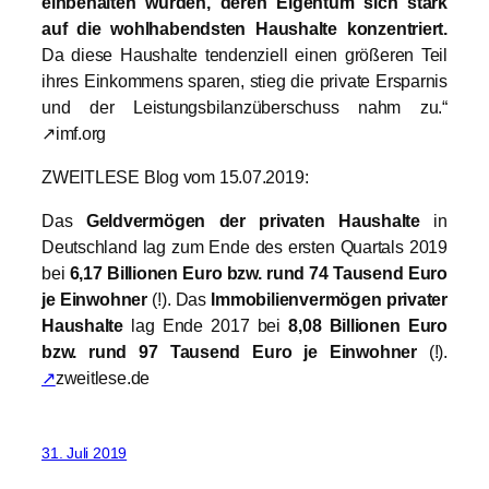
einbehalten wurden, deren Eigentum sich stark
auf die wohlhabendsten Haushalte konzentriert.
Da diese Haushalte tendenziell einen größeren Teil
ihres Einkommens sparen, stieg die private Ersparnis
und der Leistungsbilanzüberschuss nahm zu.“
↗imf.org
ZWEITLESE Blog vom 15.07.2019:
Das
Geldvermögen der privaten Haushalte
in
Deutschland lag zum Ende des ersten Quartals 2019
bei
6,17 Billionen Euro bzw. rund 74 Tausend Euro
je Einwohner
(!). Das
Immobilienvermögen privater
Haushalte
lag Ende 2017 bei
8,08 Billionen Euro
bzw. rund 97 Tausend Euro je Einwohner
(!).
↗
zweitlese.de
31. Juli 2019