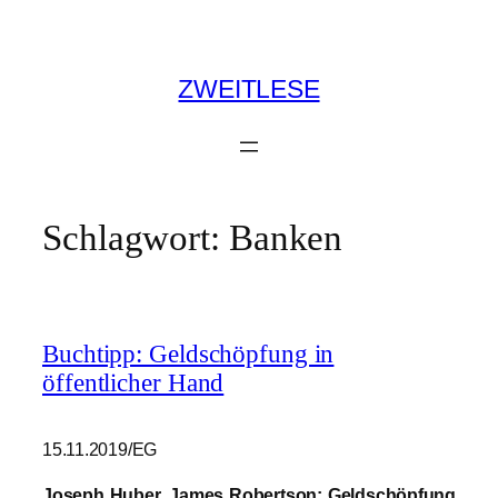
Zum
Inhalt
springen
ZWEITLESE
Schlagwort:
Banken
Buchtipp: Geldschöpfung in
öffentlicher Hand
15.11.2019/EG
Joseph Huber, James Robertson: Geldschöpfung