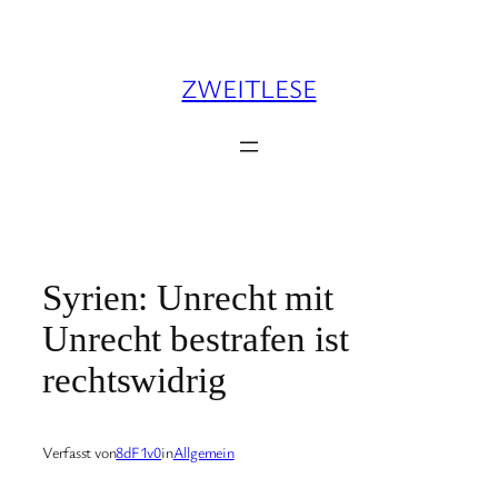
Zum
Inhalt
springen
ZWEITLESE
Syrien: Unrecht mit
Unrecht bestrafen ist
rechtswidrig
Verfasst von
8dF1v0
in
Allgemein