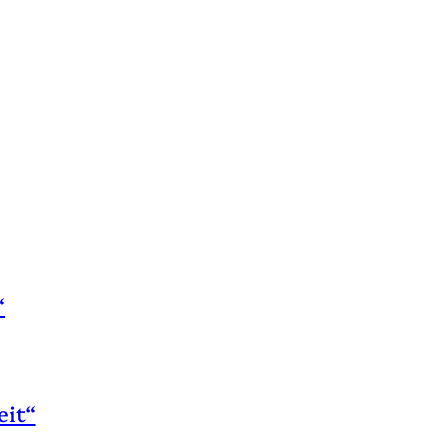
“
eit“