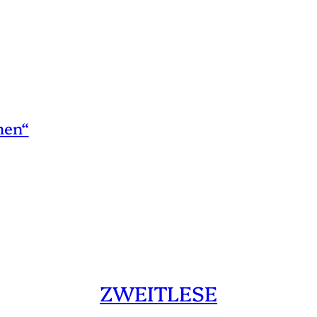
hen“
ZWEITLESE