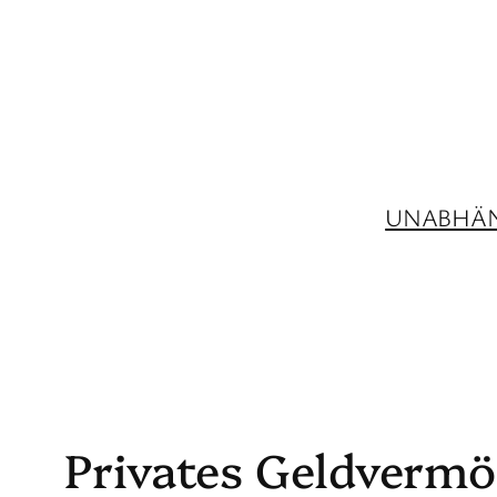
Zum
Inhalt
springen
UNABHÄN
Privates Geldvermö