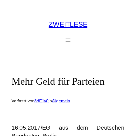
Zum
Inhalt
springen
ZWEITLESE
Mehr Geld für Parteien
Verfasst von
8dF1v0
in
Allgemein
16.05.2017/EG aus dem Deutschen
Bundestag, Berlin