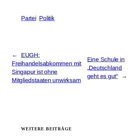
Partei
Politik
←
EUGH:
Eine Schule in
Freihandelsabkommen mit
„Deutschland
Singapur ist ohne
geht es gut“
→
Mitgliedstaaten unwirksam
WEITERE BEITRÄGE