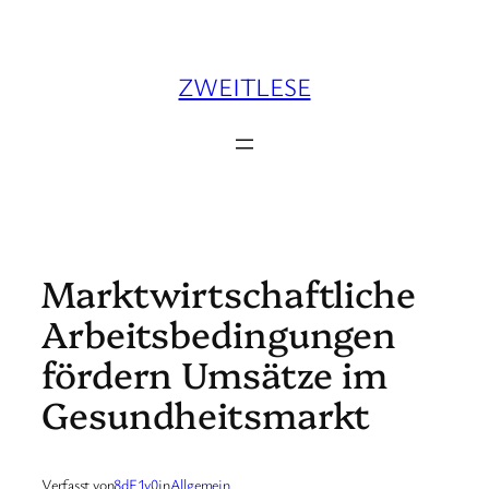
Zum
Inhalt
springen
ZWEITLESE
Marktwirtschaftliche
Arbeitsbedingungen
fördern Umsätze im
Gesundheitsmarkt
Verfasst von
8dF1v0
in
Allgemein