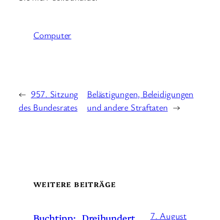
Computer
←
957. Sitzung
Belästigungen, Beleidigungen
des Bundesrates
und andere Straftaten
→
WEITERE BEITRÄGE
7. August
Buchtipp: „Dreihundert