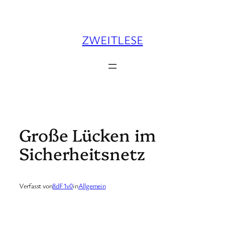
Zum
Inhalt
springen
ZWEITLESE
Große Lücken im
Sicherheitsnetz
Verfasst von
8dF1v0
in
Allgemein