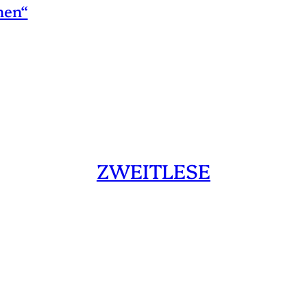
hen“
ZWEITLESE