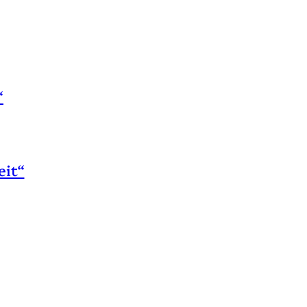
“
eit“