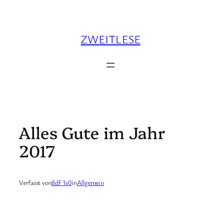
Zum
Inhalt
springen
ZWEITLESE
Alles Gute im Jahr
2017
Verfasst von
8dF1v0
in
Allgemein