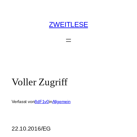
Zum
Inhalt
springen
ZWEITLESE
Voller Zugriff
Verfasst von
8dF1v0
in
Allgemein
22.10.2016/EG