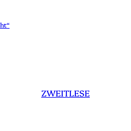
ht“
ZWEITLESE