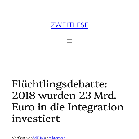
Zum
Inhalt
springen
ZWEITLESE
Flüchtlingsdebatte:
2018 wurden 23 Mrd.
Euro in die Integration
investiert
Verfasst von
8dF1v0
in
Allgemein