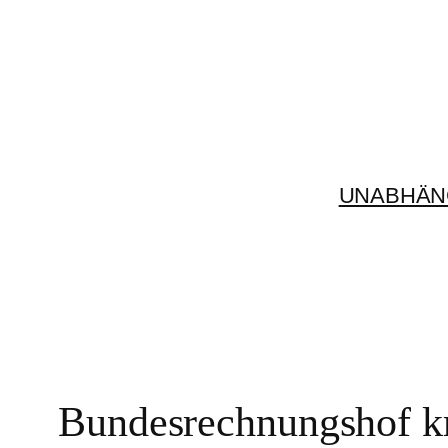
Zum
Inhalt
springen
UNABHÄN
Bundesrechnungshof kri