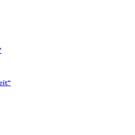
“
eit“