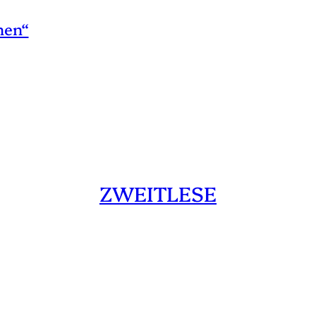
hen“
ZWEITLESE