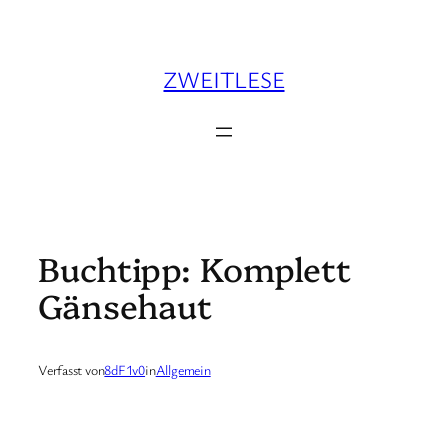
Zum
Inhalt
springen
ZWEITLESE
Buchtipp: Komplett
Gänsehaut
Verfasst von
8dF1v0
in
Allgemein