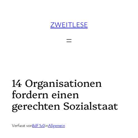
Zum
Inhalt
springen
ZWEITLESE
14 Organisationen
fordern einen
gerechten Sozialstaat
Verfasst von
8dF1v0
in
Allgemein