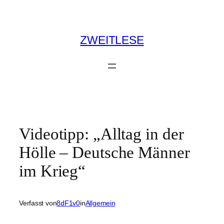
Zum
Inhalt
springen
ZWEITLESE
Videotipp: „Alltag in der
Hölle – Deutsche Männer
im Krieg“
Verfasst von
8dF1v0
in
Allgemein