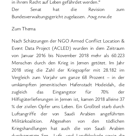
in ihrem Recht auf Leben gefährdet werden.“
Der Senat hat die Revision zum
Bundesverwaltungsgericht zugelassen. ↗ovg.nrw.de
Zum Thema
Nach Schätzungen der NGO Armed Conflict Location &
Event Data Project (ACLED) wurden in dem Zeitraum
von Januar 2016 bis November 2018 mehr als 60.223
Menschen durch den Krieg in Jemen getötet. Im Jahr
2018 stieg die Zahl der Kriegsopfer mit 28.182 im
Vergleich zum Vorjahr um ganze 68 Prozent – in der
umkämpften jemenitischen Hafenstadt Hodeidah, die
zugleich das Eingangstor für 70% der
Hilfsgüterlieferungen in Jemen ist, kamen 2018 alleine 37
% der zivilen Opfer ums Leben. Ein Großteil starb durch
Luftangriffe der von Saudi Arabien angeführten
Militärkoalition. Abgesehen von den tödlichen
Kriegshandlungen hat auch die von Saudi Arabien
durchgesetzte See-, Luft- und Landblockade sowie die