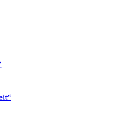
“
eit“