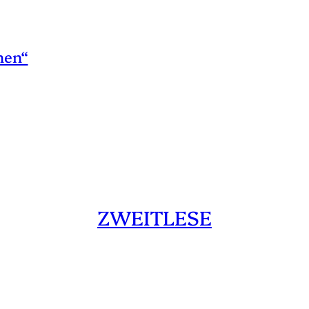
hen“
ZWEITLESE