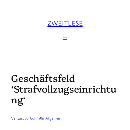
Zum
Inhalt
springen
ZWEITLESE
Geschäftsfeld
‘Strafvollzugseinrichtu
ng‘
Verfasst von
8dF1v0
in
Allgemein