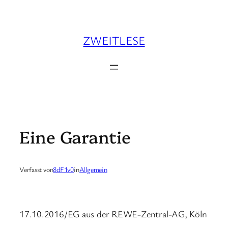
Zum
Inhalt
springen
ZWEITLESE
Eine Garantie
Verfasst von
8dF1v0
in
Allgemein
17.10.2016/EG aus der REWE-Zentral-AG, Köln