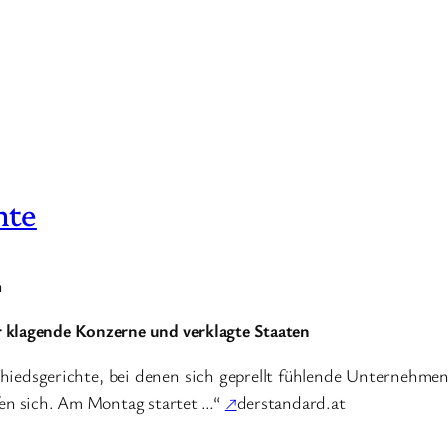
hte
n
r klagende Konzerne und verklagte Staaten
iedsgerichte, bei denen sich geprellt fühlende Unternehmen
fen sich. Am Montag startet …“
↗
derstandard.at